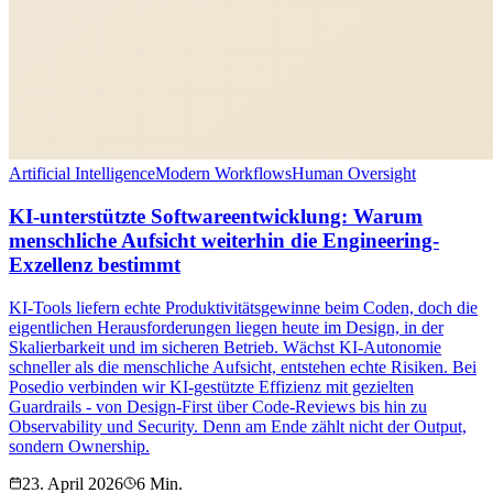
Artificial Intelligence
Modern Workflows
Human Oversight
KI-unterstützte Softwareentwicklung: Warum
menschliche Aufsicht weiterhin die Engineering-
Exzellenz bestimmt
KI-Tools liefern echte Produktivitätsgewinne beim Coden, doch die
eigentlichen Herausforderungen liegen heute im Design, in der
Skalierbarkeit und im sicheren Betrieb. Wächst KI-Autonomie
schneller als die menschliche Aufsicht, entstehen echte Risiken. Bei
Posedio verbinden wir KI-gestützte Effizienz mit gezielten
Guardrails - von Design-First über Code-Reviews bis hin zu
Observability und Security. Denn am Ende zählt nicht der Output,
sondern Ownership.
23. April 2026
6 Min.