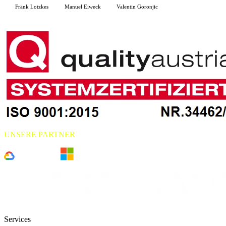
Fränk Lotzkes
Manuel Eiweck
Valentin Goronjic
F
M
V
UNSERE PARTNER
Services